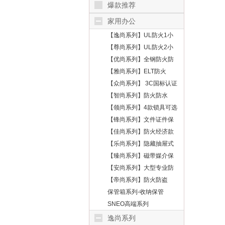
爆款推荐
家用办公
【逸尚系列】UL防火1小
时
【尊尚系列】UL防火2小
时
【优尚系列】全钢防火防
盗
【雅尚系列】ELT防火
【众尚系列】 3C国标认证
【智尚系列】防火防水
【领尚系列】4款锁具可选
【锋尚系列】文件证件保
护
【佳尚系列】防火经济款
【乐尚系列】隐藏抽屉式
【臻尚系列】磁带媒介保
护
【安尚系列】大型专业防
火
【帝尚系列】防火防盗
保管箱系列-收纳保管
SNEO高端系列
逸尚系列