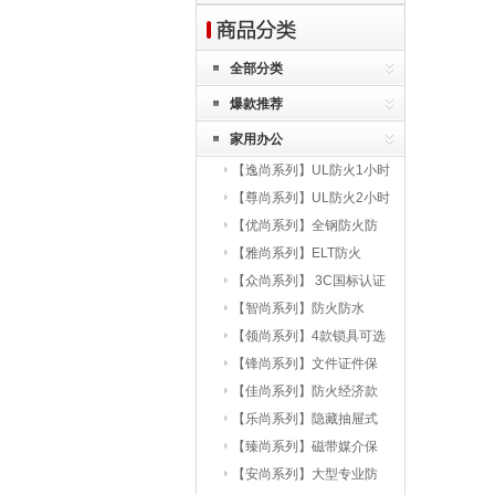
牲。
公安部消防局2014年火灾统计
表明，冬春季节（1至5月和12
全部分类
月）全国共发生火灾25万余
爆款推荐
起，平均每天1374起，夏秋季
节（6至11月）共发生火灾14.
家用办公
5万起，平均每天790起，冬春
季节的火灾发生率比夏秋季节
【逸尚系列】UL防火1小时
高73.9%。
【尊尚系列】UL防火2小时
【优尚系列】全钢防火防
盗
【雅尚系列】ELT防火
【众尚系列】 3C国标认证
【智尚系列】防火防水
【领尚系列】4款锁具可选
【锋尚系列】文件证件保
护
【佳尚系列】防火经济款
【乐尚系列】隐藏抽屉式
【臻尚系列】磁带媒介保
护
【安尚系列】大型专业防