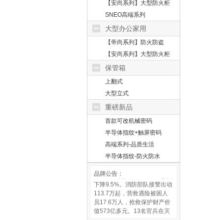
【安尚系列】大型防火柜
SNEO高端系列
大型办公家用
【帝尚系列】防火防盗
【安尚系列】大型防火柜
保管箱
上翻式
大型立式
重磅新品
首款可改机械密码
半导体指纹+触屏密码
据中国消防盘点，全国全年接
报火灾39.5万起，死亡1817
高端系列-品质生活
人，受伤1493人，直接财产损
半导体指纹-防火防水
失43.9亿元，同比上年亡人下
降14%，伤人下降8.8%，损失
品牌公告：
下降9.5%。消防部队接警出动
113.7万起，营救遇险被困人
员17.6万人，抢救保护财产价
值573亿多元。13名官兵在灭
火和抢险救援战斗中英勇牺