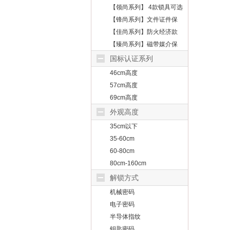
【领尚系列】 4款锁具可选
【锋尚系列】文件证件保
护
【佳尚系列】防火经济款
【臻尚系列】磁带媒介保
护
国标认证系列
46cm高度
57cm高度
69cm高度
外观高度
35cm以下
35-60cm
60-80cm
80cm-160cm
解锁方式
机械密码
电子密码
半导体指纹
钥匙密码